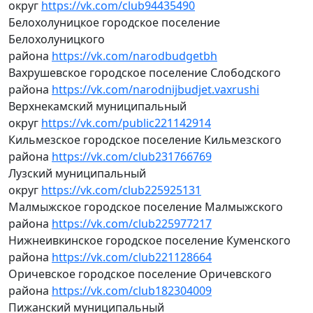
округ
https://vk.com/club94435490
Белохолуницкое городское поселение
Белохолуницкого
района
https://vk.com/narodbudgetbh
Вахрушевское городское поселение Слободского
района
https://vk.com/narodnijbudjet.vaxrushi
Верхнекамский муниципальный
округ
https://vk.com/public221142914
Кильмезское городское поселение Кильмезского
района
https://vk.com/club231766769
Лузский муниципальный
округ
https://vk.com/club225925131
Малмыжское городское поселение Малмыжского
района
https://vk.com/club225977217
Нижнеивкинское городское поселение Куменского
района
https://vk.com/club221128664
Оричевское городское поселение Оричевского
района
https://vk.com/club182304009
Пижанский муниципальный