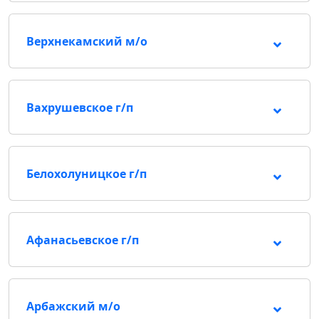
Верхнекамский м/о
Вахрушевское г/п
Белохолуницкое г/п
Афанасьевское г/п
Арбажский м/о