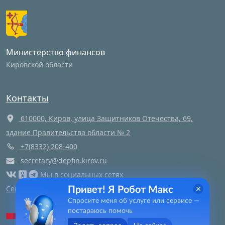
Министерство финансов
Кировской области
Контакты
610000, Киров, улица Защитников Отечества, 69,
здание Правительства области № 2
+7(8332) 208-400
secretary@depfin.kirov.ru
Мы в социальных сетях
Сегодня
1
посещений этой страницы и
1
посетителей
Привет! Я Робот Макс
Спросите меня об услуге или сервисе —
Яндекс метрика
постараюсь помочь