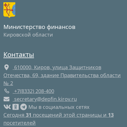
Министерство финансов
Кировской области
Контакты
610000, Киров, улица Защитников
Отечества, 69, здание Правительства области
№ 2
+7(8332) 208-400
secretary@depfin.kirov.ru
Мы в социальных сетях
Сегодня
31
посещений этой страницы и
13
посетителей