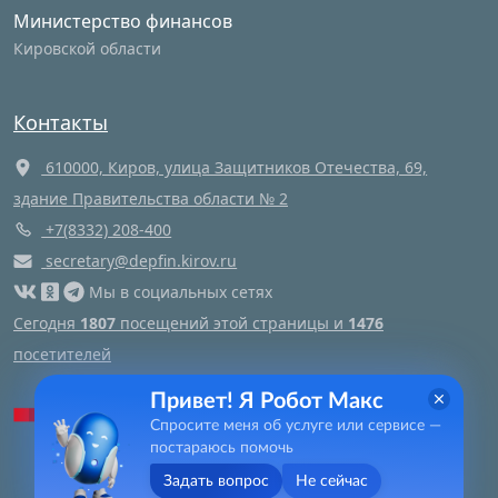
Министерство финансов
Кировской области
Контакты
610000, Киров, улица Защитников Отечества, 69,
здание Правительства области № 2
+7(8332) 208-400
secretary@depfin.kirov.ru
Мы в социальных сетях
Сегодня
1807
посещений этой страницы и
1476
посетителей
Привет! Я Робот Макс
Яндекс метрика
Спросите меня об услуге или сервисе —
постараюсь помочь
Задать вопрос
Не сейчас