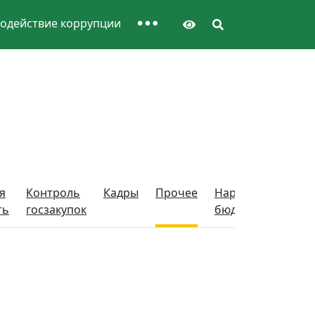
одействие коррупции
я
Контроль
Кадры
Прочее
Народный
Нац
ть
госзакупок
бюджет
про