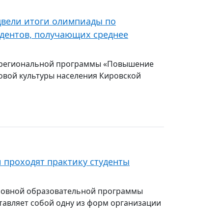
двели итоги олимпиады по
удентов, получающих среднее
ах региональной программы «Повышение
вой культуры населения Кировской
 проходят практику студенты
сновной образовательной программы
авляет собой одну из форм организации