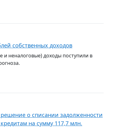
блей собственных доходов
е и неналоговые) доходы поступили в
рогноза.
 решение о списании задолженности
редитам на сумму 117,7 млн.